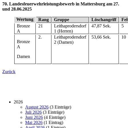
70. Landesfeuerwehrleistungsbewerb in Mattersburg am 27.
und 28.06.2025
Wertung
Rang
Gruppe
Löschangriff
Feh
Bronze
21
Leithaprodersdorf
47,87 Sek.
5
A
1 (Herren)
2.
Leithaprodersdorf
53,66 Sek.
10
Bronze
2 (Damen)
A
Damen
Zurück
2026
August 2026
(3 Einträge)
Juli 2026
(3 Einträge)
Juni 2026
(4 Einträge)
Mai 2026
(1 Eintrag)
April 2026
(1 Eintrag)