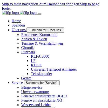
Skip to main navigation
Zum Hauptinhalt springen
Skip to page
footer
Home
Spenden
Über uns
Submenu for "Über uns"
Erweitertes Kommando
Zahlen & Fakten
Termine & Veranstaltungen
Chronik
Fuhrpark
RLFA 3000
LF
KDOF
Universal Transport Anhänger
Teleskoplader
Geräte
Service
Submenu for "Service"
Bürgerservice
Unwetterwarnung
Feuerwehreinsatzkarte BGLD
Feuerwehreinsatzkarte NÖ
Wasserstand Leitha