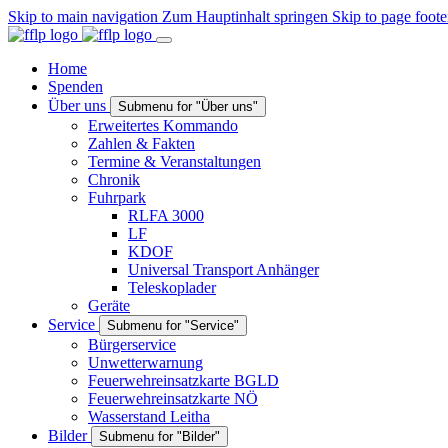
Skip to main navigation
Zum Hauptinhalt springen
Skip to page foote
Home
Spenden
Über uns
Submenu for "Über uns"
Erweitertes Kommando
Zahlen & Fakten
Termine & Veranstaltungen
Chronik
Fuhrpark
RLFA 3000
LF
KDOF
Universal Transport Anhänger
Teleskoplader
Geräte
Service
Submenu for "Service"
Bürgerservice
Unwetterwarnung
Feuerwehreinsatzkarte BGLD
Feuerwehreinsatzkarte NÖ
Wasserstand Leitha
Bilder
Submenu for "Bilder"