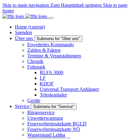
Skip to main navigation
Zum Hauptinhalt springen
Skip to page
footer
Home
(current)
Spenden
Über uns
Submenu for "Über uns"
Erweitertes Kommando
Zahlen & Fakten
Termine & Veranstaltungen
Chronik
Fuhrpark
RLFA 3000
LF
KDOF
Universal Transport Anhänger
Teleskoplader
Geräte
Service
Submenu for "Service"
Bürgerservice
Unwetterwarnung
Feuerwehreinsatzkarte BGLD
Feuerwehreinsatzkarte NÖ
Wasserstand Leitha