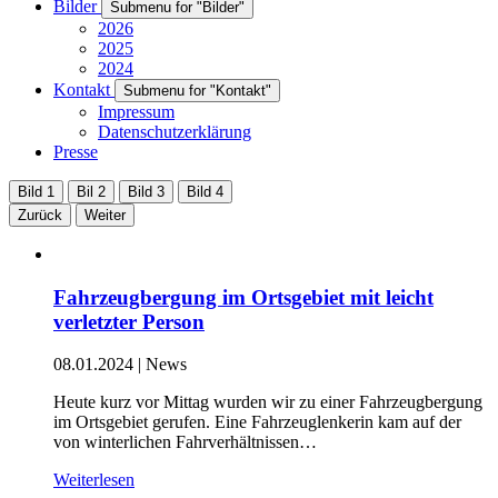
Bilder
Submenu for "Bilder"
2026
2025
2024
Kontakt
Submenu for "Kontakt"
Impressum
Datenschutzerklärung
Presse
Bild 1
Bil 2
Bild 3
Bild 4
Zurück
Weiter
Fahrzeugbergung im Ortsgebiet mit leicht
verletzter Person
08.01.2024
|
News
Heute kurz vor Mittag wurden wir zu einer Fahrzeugbergung
im Ortsgebiet gerufen. Eine Fahrzeuglenkerin kam auf der
von winterlichen Fahrverhältnissen…
Weiterlesen