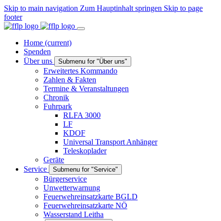
Skip to main navigation
Zum Hauptinhalt springen
Skip to page
footer
Home
(current)
Spenden
Über uns
Submenu for "Über uns"
Erweitertes Kommando
Zahlen & Fakten
Termine & Veranstaltungen
Chronik
Fuhrpark
RLFA 3000
LF
KDOF
Universal Transport Anhänger
Teleskoplader
Geräte
Service
Submenu for "Service"
Bürgerservice
Unwetterwarnung
Feuerwehreinsatzkarte BGLD
Feuerwehreinsatzkarte NÖ
Wasserstand Leitha