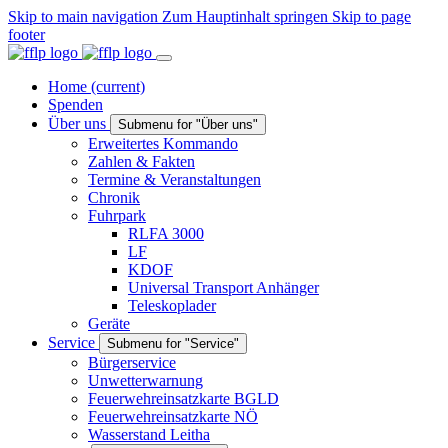
Skip to main navigation
Zum Hauptinhalt springen
Skip to page
footer
Home
(current)
Spenden
Über uns
Submenu for "Über uns"
Erweitertes Kommando
Zahlen & Fakten
Termine & Veranstaltungen
Chronik
Fuhrpark
RLFA 3000
LF
KDOF
Universal Transport Anhänger
Teleskoplader
Geräte
Service
Submenu for "Service"
Bürgerservice
Unwetterwarnung
Feuerwehreinsatzkarte BGLD
Feuerwehreinsatzkarte NÖ
Wasserstand Leitha