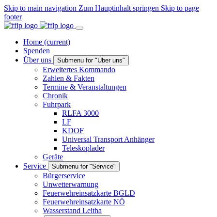
Skip to main navigation
Zum Hauptinhalt springen
Skip to page
footer
Home
(current)
Spenden
Über uns
Submenu for "Über uns"
Erweitertes Kommando
Zahlen & Fakten
Termine & Veranstaltungen
Chronik
Fuhrpark
RLFA 3000
LF
KDOF
Universal Transport Anhänger
Teleskoplader
Geräte
Service
Submenu for "Service"
Bürgerservice
Unwetterwarnung
Feuerwehreinsatzkarte BGLD
Feuerwehreinsatzkarte NÖ
Wasserstand Leitha